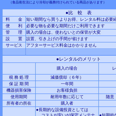
（食品衛生法により冷却が義務付けられている商品があります）
●比 較 表
料 金
短い期間なら買うよりお得、レンタル料は必要
便 利
必要な物を必要な期間だけご利用できます
管 理
購入の場合は、使わないとの保管が大変
設 置
設置、引き上げの手間が省けます
サービス
アフターサービス料金はかかりません
●レンタルのメリット
購入の場合
税 務 処 理
減価償却（６年）
保 証 期 間
一年間
機器損害保険
お客様負担
使用期間
耐用年数に応じて
随意
所有者の所在
購入者
●長期的な設備投資としては
コストが安いが保守メンテナ
●短期的