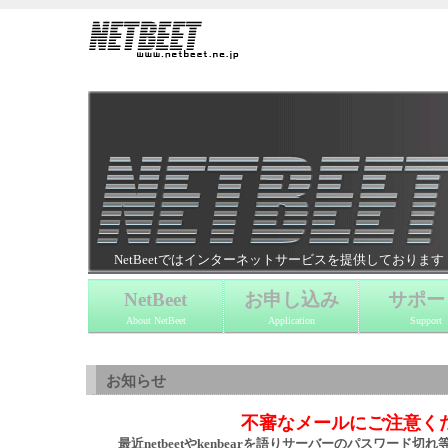
NetBeetではインターネットサービスを提供しております
NetBeet
お申し込み
サポー
About NetBeet
Application
Support
お知らせ
不審なメールにご注意く
最近netbeetやkenbearを語りサーバーのパスワード